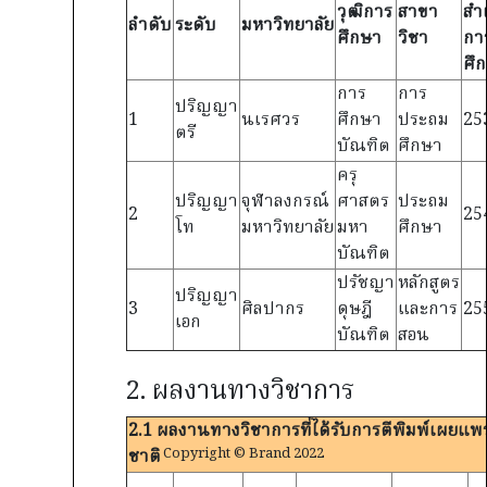
วุฒิการ
สาขา
สำเ
ลำดับ
ระดับ
มหาวิทยาลัย
ศึกษา
วิชา
กา
ศึ
การ
การ
ปริญญา
1
นเรศวร
ศึกษา
ประถม
25
ตรี
บัณฑิต
ศึกษา
ครุ
ปริญญา
จุฬาลงกรณ์
ศาสตร
ประถม
2
25
โท
มหาวิทยาลัย
มหา
ศึกษา
บัณฑิต
ปรัชญา
หลักสูตร
ปริญญา
3
ศิลปากร
ดุษฎี
และการ
25
เอก
บัณฑิต
สอน
2. ผลงานทางวิชาการ
2.1 ผลงานทางวิชาการที่ได้รับการตีพิมพ์เผยแพ
Copyright © Brand 2022
ชาติ